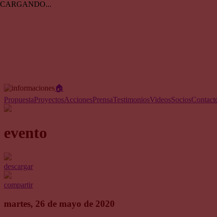
CARGANDO...
🏠︎
Propuesta
Proyectos
Acciones
Prensa
Testimonios
Videos
Socios
Contact
evento
descargar
compartir
martes, 26 de mayo de 2020