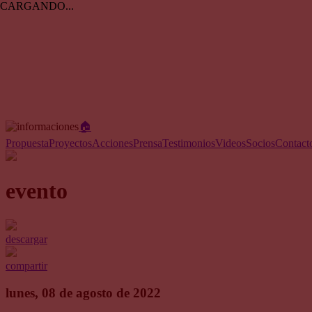
CARGANDO...
🏠︎
Propuesta
Proyectos
Acciones
Prensa
Testimonios
Videos
Socios
Contact
evento
descargar
compartir
lunes, 08 de agosto de 2022