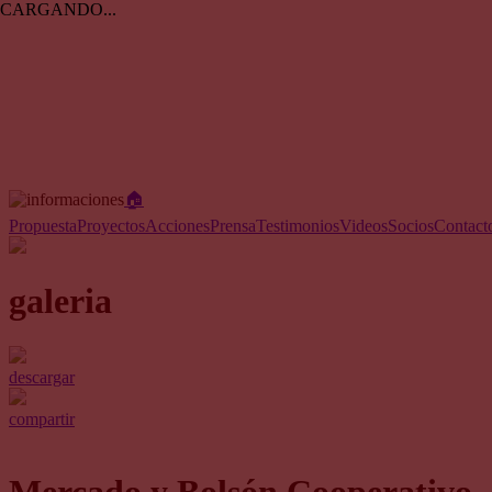
CARGANDO...
🏠︎
Propuesta
Proyectos
Acciones
Prensa
Testimonios
Videos
Socios
Contact
galeria
descargar
compartir