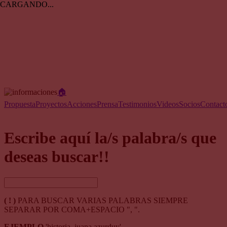
CARGANDO...
🏠︎
Propuesta
Proyectos
Acciones
Prensa
Testimonios
Videos
Socios
Contact
Escribe aquí la/s palabra/s que
deseas buscar!!
( ! )
PARA BUSCAR VARIAS PALABRAS SIEMPRE
SEPARAR POR COMA+ESPACIO ", ".
EJEMPLO
'historia, juana azurduy'.