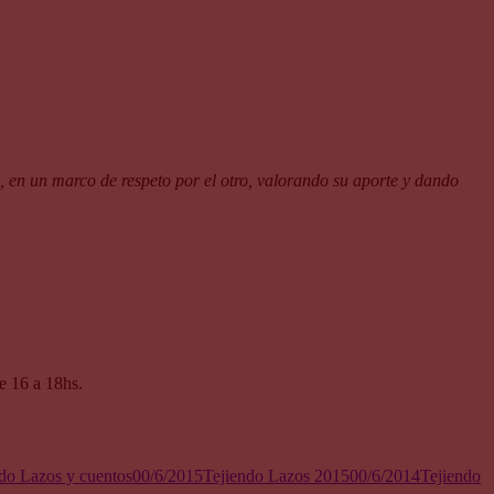
a, en un marco de respeto por el otro, valorando su aporte y dando
e 16 a 18hs.
ndo Lazos y cuentos
00/6/2015
Tejiendo Lazos 2015
00/6/2014
Tejiendo