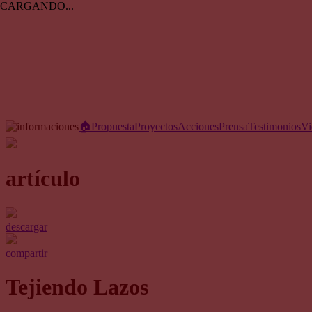
CARGANDO...
🏠︎
Propuesta
Proyectos
Acciones
Prensa
Testimonios
Vi
artículo
descargar
compartir
Tejiendo Lazos