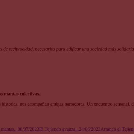
os de reciprocidad, necesarios para edificar una sociedad más solidari
os mantas colectivas.
nas historias, nos acompañan amigas narradoras. Un encuentro semanal, d
mantas...
08/07/2023
El Tejiendo avanza...
24/06/2023
Arrancó el Tejie