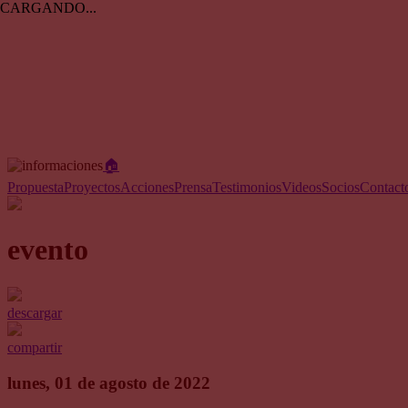
CARGANDO...
🏠︎
Propuesta
Proyectos
Acciones
Prensa
Testimonios
Videos
Socios
Contact
evento
descargar
compartir
lunes, 01 de agosto de 2022